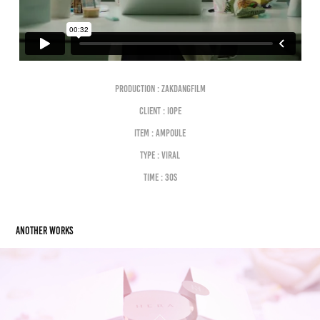
Production : Zakdangfilm
Client : IOPE
Item : Ampoule
Type : VIRAL
Time : 30S
Another works